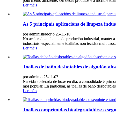
polo medio ambiente. Un deses produtos é a incrible toa
Ler máis
As 5 principais aplicacións de limpeza indus
por administrador o 25-11-10
No acelerado ambiente de produción industrial, manter a 
industriais, especialmente toalliñas non tecidas multiusos.
Ler máis
Toallas de baño desbotables de algodón abs
por admin o 25-11-03
Na vida acelerada de hoxe en día, a comodidade é primor
moi popular. En particular, as toallas de baño desbotables
Ler máis
Toallas comprimidas biodegradables: o seguin