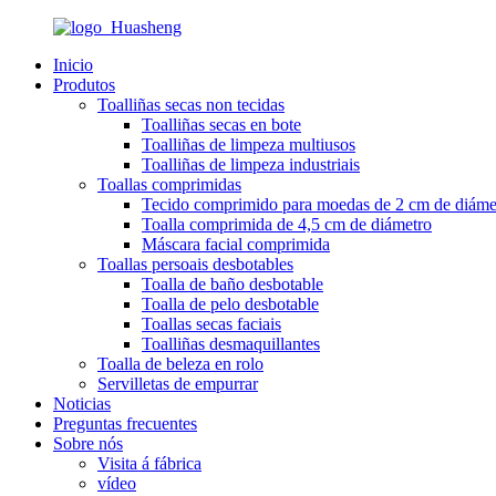
Inicio
Produtos
Toalliñas secas non tecidas
Toalliñas secas en bote
Toalliñas de limpeza multiusos
Toalliñas de limpeza industriais
Toallas comprimidas
Tecido comprimido para moedas de 2 cm de diáme
Toalla comprimida de 4,5 cm de diámetro
Máscara facial comprimida
Toallas persoais desbotables
Toalla de baño desbotable
Toalla de pelo desbotable
Toallas secas faciais
Toalliñas desmaquillantes
Toalla de beleza en rolo
Servilletas de empurrar
Noticias
Preguntas frecuentes
Sobre nós
Visita á fábrica
vídeo