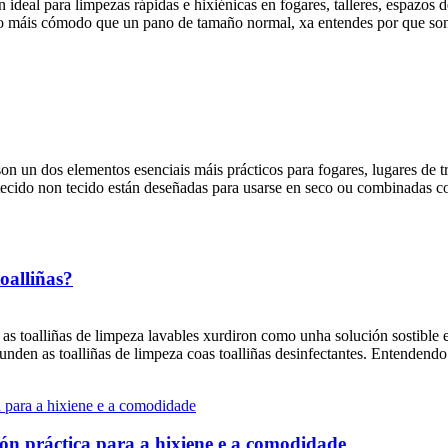
deal para limpezas rápidas e hixiénicas en fogares, talleres, espazos d
ero máis cómodo que un pano de tamaño normal, xa entendes por que son
on un dos elementos esenciais máis prácticos para fogares, lugares de t
ecido non tecido están deseñadas para usarse en seco ou combinadas co l
toalliñas?
as toalliñas de limpeza lavables xurdiron como unha solución sostible
den as toalliñas de limpeza coas toalliñas desinfectantes. Entendendo.
ión práctica para a hixiene e a comodidade