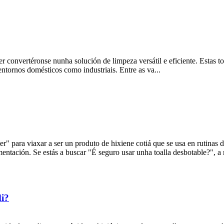
r convertéronse nunha solución de limpeza versátil e eficiente. Estas toa
ntornos domésticos como industriais. Entre as va...
r" para viaxar a ser un produto de hixiene cotiá que se usa en rutinas d
tación. Se estás a buscar "É seguro usar unha toalla desbotable?", a re
di?