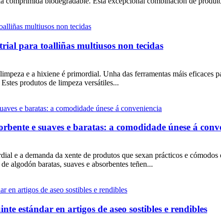
lla comprimida biodegradable. Esta excepcional combinación de produto
trial para toalliñas multiusos non tecidas
limpeza e a hixiene é primordial. Unha das ferramentas máis eficaces pa
 Estes produtos de limpeza versátiles...
orbente e suaves e baratas: a comodidade únese á conv
dial e a demanda da xente de produtos que sexan prácticos e cómodos e
 de algodón baratas, suaves e absorbentes teñen...
te estándar en artigos de aseo sostibles e rendibles