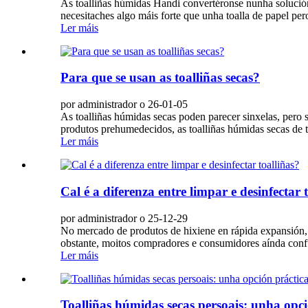
As toalliñas húmidas Handi convertéronse nunha solución i
necesitaches algo máis forte que unha toalla de papel p
Ler máis
Para que se usan as toalliñas secas?
por administrador o 26-01-05
As toalliñas húmidas secas poden parecer sinxelas, pero s
produtos prehumedecidos, as toalliñas húmidas secas de t
Ler máis
Cal é a diferenza entre limpar e desinfectar 
por administrador o 25-12-29
No mercado de produtos de hixiene en rápida expansión, 
obstante, moitos compradores e consumidores aínda confun
Ler máis
Toalliñas húmidas secas persoais: unha opc