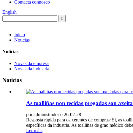
Contacta connosco
English
Inicio
Noticias
Noticias
Novas da empresa
Novas da industria
Noticias
As toalliñas non tecidas pregadas son axeit
por administrador o 26-02-28
Resposta rápida para os xerentes de compras: Si, as toal
específicas da industria. As toalliñas de grao médico debe
Ler máis