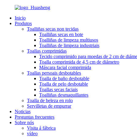
Inicio
Produtos
Toalliñas secas non tecidas
Toalliñas secas en bote
Toalliñas de limpeza multiusos
Toalliñas de limpeza industriais
Toallas comprimidas
Tecido comprimido para moedas de 2 cm de diáme
Toalla comprimida de 4,5 cm de diámetro
Máscara facial comprimida
Toallas persoais desbotables
Toalla de baño desbotable
Toalla de pelo desbotable
Toallas secas faciais
Toalliñas desmaquillantes
Toalla de beleza en rolo
Servilletas de empurrar
Noticias
Preguntas frecuentes
Sobre nós
Visita á fábrica
vídeo