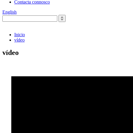
Contacta connosco
English
Inicio
vídeo
vídeo