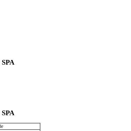
a SPA
a SPA
le