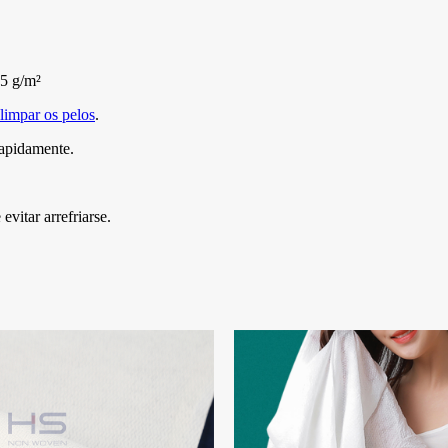
85 g/m²
limpar os pelos
.
rapidamente.
vitar arrefriarse.