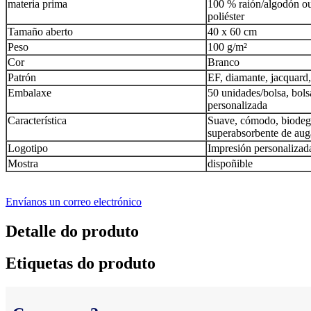
materia prima
100 % raión/algodón o
poliéster
Tamaño aberto
40 x 60 cm
Peso
100 g/m²
Cor
Branco
Patrón
EF, diamante, jacquard,
Embalaxe
50 unidades/bolsa, bols
personalizada
Característica
Suave, cómodo, biodeg
superabsorbente de aug
Logotipo
Impresión personalizada
Mostra
dispoñible
Envíanos un correo electrónico
Detalle do produto
Etiquetas do produto