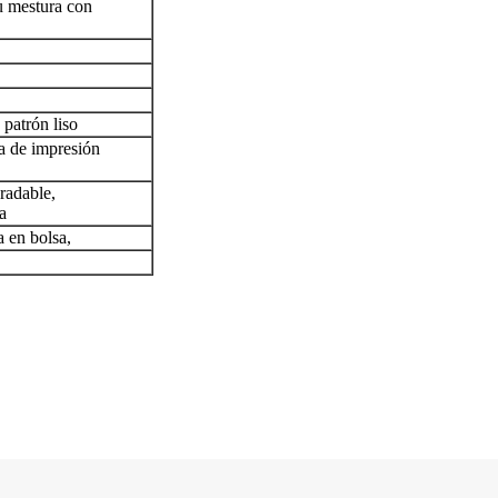
u mestura con
 patrón liso
a de impresión
radable,
a
 en bolsa,