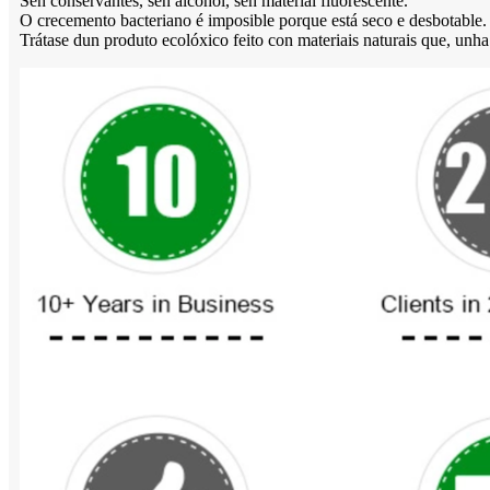
Sen conservantes, sen alcohol, sen material fluorescente.
O crecemento bacteriano é imposible porque está seco e desbotable.
Trátase dun produto ecolóxico feito con materiais naturais que, unh