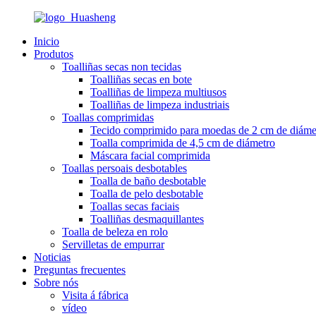
Inicio
Produtos
Toalliñas secas non tecidas
Toalliñas secas en bote
Toalliñas de limpeza multiusos
Toalliñas de limpeza industriais
Toallas comprimidas
Tecido comprimido para moedas de 2 cm de diáme
Toalla comprimida de 4,5 cm de diámetro
Máscara facial comprimida
Toallas persoais desbotables
Toalla de baño desbotable
Toalla de pelo desbotable
Toallas secas faciais
Toalliñas desmaquillantes
Toalla de beleza en rolo
Servilletas de empurrar
Noticias
Preguntas frecuentes
Sobre nós
Visita á fábrica
vídeo