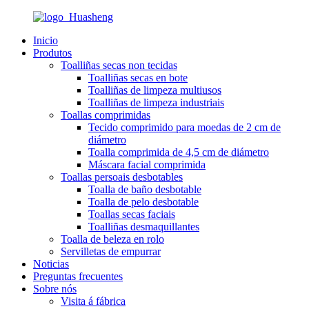
Inicio
Produtos
Toalliñas secas non tecidas
Toalliñas secas en bote
Toalliñas de limpeza multiusos
Toalliñas de limpeza industriais
Toallas comprimidas
Tecido comprimido para moedas de 2 cm de
diámetro
Toalla comprimida de 4,5 cm de diámetro
Máscara facial comprimida
Toallas persoais desbotables
Toalla de baño desbotable
Toalla de pelo desbotable
Toallas secas faciais
Toalliñas desmaquillantes
Toalla de beleza en rolo
Servilletas de empurrar
Noticias
Preguntas frecuentes
Sobre nós
Visita á fábrica