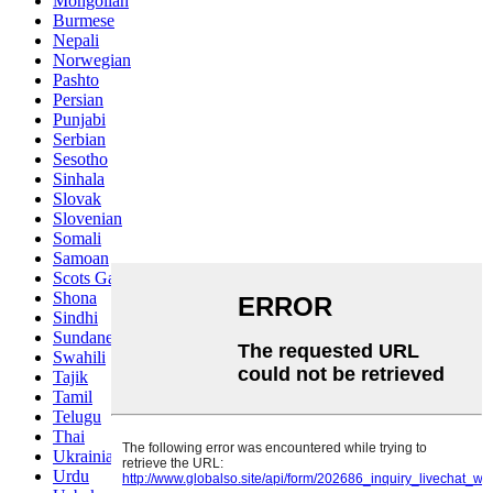
Mongolian
Burmese
Nepali
Norwegian
Pashto
Persian
Punjabi
Serbian
Sesotho
Sinhala
Slovak
Slovenian
Somali
Samoan
Scots Gaelic
Shona
Sindhi
Sundanese
Swahili
Tajik
Tamil
Telugu
Thai
Ukrainian
Urdu